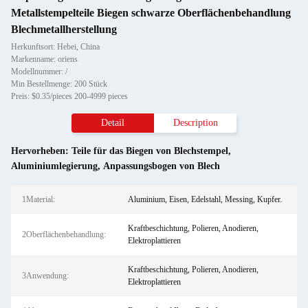
Metallstempelteile Biegen schwarze Oberflächenbehandlung
Blechmetallherstellung
Herkunftsort: Hebei, China
Markenname: oriens
Modellnummer: /
Min Bestellmenge: 200 Stück
Preis: $0.35/pieces 200-4999 pieces
Detail
Description
Hervorheben:
Teile für das Biegen von Blechstempel
,
Aluminiumlegierung
,
Anpassungsbogen von Blech
1Material:
Aluminium, Eisen, Edelstahl, Messing, Kupfer.
Kraftbeschichtung, Polieren, Anodieren,
2Oberflächenbehandlung:
Elektroplattieren
Kraftbeschichtung, Polieren, Anodieren,
3Anwendung:
Elektroplattieren