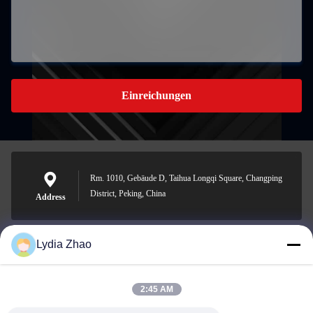
Einreichungen
Rm. 1010, Gebäude D, Taihua Longqi Square, Changping
District, Peking, China
Address
Lydia Zhao
jesingd@vip.sina.com
E-mail
2:45 AM