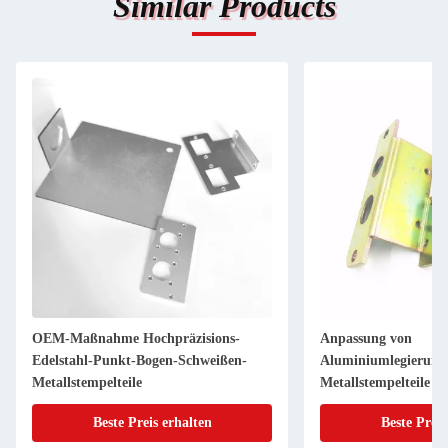
Similar Products
Anpassung von
Teile zum Stempe
Aluminiumlegierungsblechen
Edelstahl, Alum
Metallstempelteile Biegen schwarze
Oberflächenbehandlung
Beste Preis erhalten
Beste P
Blechmetallherstellung