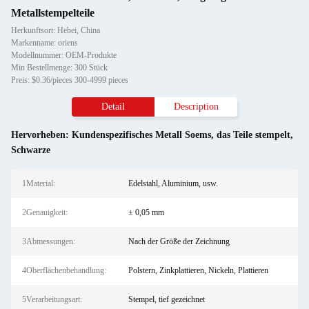
Metallstempelteile
Herkunftsort: Hebei, China
Markenname: oriens
Modellnummer: OEM-Produkte
Min Bestellmenge: 300 Stück
Preis: $0.36/pieces 300-4999 pieces
Detail
Description
Hervorheben:
Kundenspezifisches Metall Soems
,
das Teile stempelt
,
Schwarze
1Material:
Edelstahl, Aluminium, usw.
2Genauigkeit:
± 0,05 mm
3Abmessungen:
Nach der Größe der Zeichnung
4Oberflächenbehandlung:
Polstern, Zinkplattieren, Nickeln, Plattieren
5Verarbeitungsart:
Stempel, tief gezeichnet