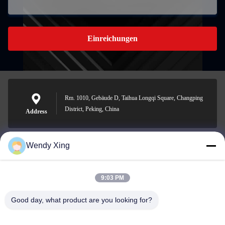
Einreichungen
Rm. 1010, Gebäude D, Taihua Longqi Square, Changping
District, Peking, China
Address
Wendy Xing
jesingd@vip.sina.com
E-mail
9:03 PM
Good day, what product are you looking for?
0086-10-62574092