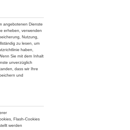
orm angebotenen Dienste
nie erheben, verwenden
Speicherung, Nutzung,
llständig zu lesen, um
zrichtlinie haben,
 Wenn Sie mit dem Inhalt
enste unverzüglich
tanden, dass wir Ihre
speichern und
erer
ookies, Flash-Cookies
tellt werden