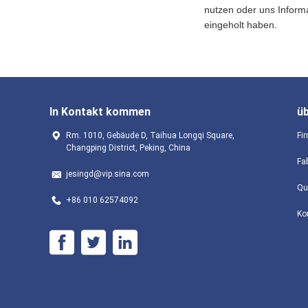
nutzen oder uns Inform
eingeholt haben.
In Kontakt kommen
ü
Rm. 1010, Gebäude D, Taihua Longqi Square,
Fir
Changping District, Peking, China
Fa
jesingd@vip.sina.com
Qu
+86 010 62574092
Ko