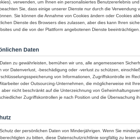
es), verwenden, um Ihnen ein personalisiertes Benutzererlebnis und 
e beachten Sie, dass einige unserer Dienste nur durch die Verwendung 
önnen. Sie können die Annahme von Cookies ändern oder Cookies abl
lichen Dienste des Browsers dies zulassen, aber dies kann Ihren sicher
sites und die von der Plattform angebotenen Dienste beeinträchtigen.
sönlichen Daten
r Daten zu gewährleisten, bemühen wir uns, alle angemessenen Sich
n vor Datenverlust, -beschädigung oder -verlust zu schützen, einschließ
rschlüsselungsspeicherung von Informationen, Zugriffskontrolle im Re
Mitarbeiter oder Outsourcing-Unternehmen, die möglicherweise mit Ihr
, aber nicht beschränkt auf die Unterzeichnung von Geheimhaltungsver
chiedlicher Zugriffskontrollen je nach Position und die Überwachung ihr
hutz
 Schutz der persönlichen Daten von Minderjährigen. Wenn Sie minderjäh
berechtigten zu bitten, diese Datenschutzrichtlinie sorgfältig zu lesen