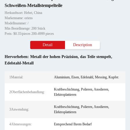
Schweißen-Metallstempelteile
Herkunftsort: Hebei, China
Markenname: oriens
Modellnummer: /
Min Bestellmenge: 200 Stück
Preis: $0.35/pieces 200-4999 pieces
Detail
Description
Hervorheben:
Metall der hohen Präzision
,
das Teile stempelt
,
Edelstahl-Metall
1Material:
Aluminium, Eisen, Edelstahl, Messing, Kupfer.
Kraftbeschichtung, Polieren, Anodieren,
2Oberflächenbehandlung:
Elektroplattieren
Kraftbeschichtung, Polieren, Anodieren,
3Anwendung:
Elektroplattieren
4Abmessungen:
Entsprechend Ihrem Bedarf