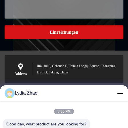
Einreichungen
Rm. 1010, Gebäude D, Taihua Longqi Square, Changping
District, Peking, China
Address
Lydia Zhao
jesingd@vip.sina.com
E-mail
5:30 PM
Good day, what product are you looking for?