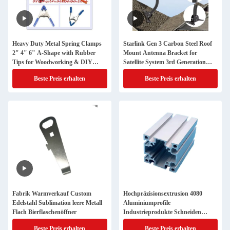
Heavy Duty Metal Spring Clamps
Starlink Gen 3 Carbon Steel Roof
2" 4" 6" A-Shape with Rubber
Mount Antenna Bracket for
Tips for Woodworking & DIY
Satellite System 3rd Generation
Projects
Bracket
Beste Preis erhalten
Beste Preis erhalten
Fabrik Warmverkauf Custom
Hochpräzisionsextrusion 4080
Edelstahl Sublimation leere Metall
Aluminiumprofile
Flach Bierflaschenöffner
Industrieprodukte Schneiden
Schweißen
Beste Preis erhalten
Beste Preis erhalten