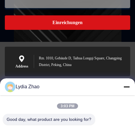
Einreichungen
Rm. 1010, Gebäude D, Taihua Longqi Square, Changping
District, Peking, China
Address
Lydia Zhao
jesingd@vip.sina.com
E-mail
3:03 PM
Good day, what product are you looking for?
0086-10-62574092