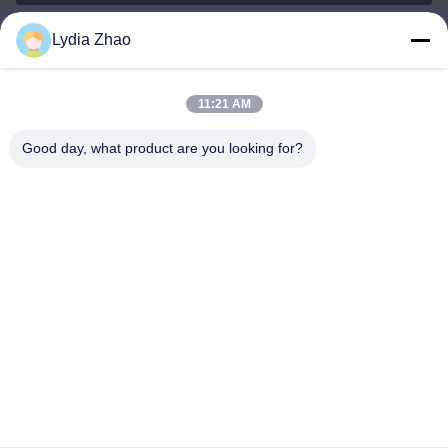
Lydia Zhao
jesingd@vip.sina.com
E-mail
11:21 AM
Good day, what product are you looking for?
0086-10-62574092
Phone
Beijing Oriens Technology Co., Ltd.