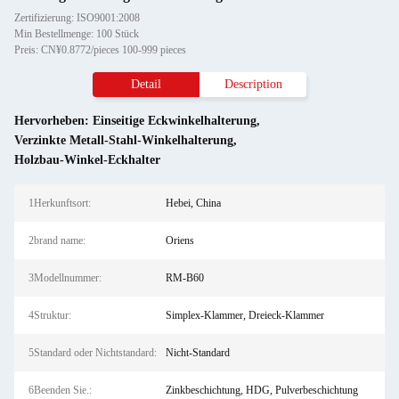
Zertifizierung: ISO9001:2008
Min Bestellmenge: 100 Stück
Preis: CN¥0.8772/pieces 100-999 pieces
Detail
Description
Hervorheben:
Einseitige Eckwinkelhalterung
,
Verzinkte Metall-Stahl-Winkelhalterung
,
Holzbau-Winkel-Eckhalter
1Herkunftsort:
Hebei, China
2brand name:
Oriens
3Modellnummer:
RM-B60
4Struktur:
Simplex-Klammer, Dreieck-Klammer
5Standard oder Nichtstandard:
Nicht-Standard
6Beenden Sie.:
Zinkbeschichtung, HDG, Pulverbeschichtung