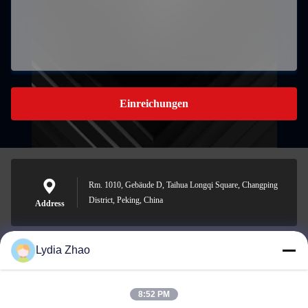
Einreichungen
Rm. 1010, Gebäude D, Taihua Longqi Square, Changping
District, Peking, China
Address
Lydia Zhao
jesingd@vip.sina.com
E-mail
8:52 PM