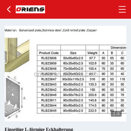
2
/
6
Einseitige L-förmige Eckhalterung