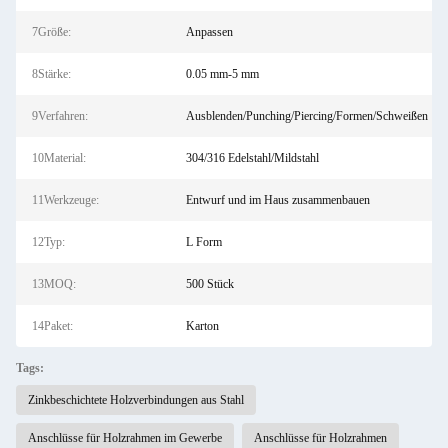
7Größe:
Anpassen
8Stärke:
0.05 mm-5 mm
9Verfahren:
Ausblenden/Punching/Piercing/Formen/Schweißen
10Material:
304/316 Edelstahl/Mildstahl
11Werkzeuge:
Entwurf und im Haus zusammenbauen
12Typ:
L Form
13MOQ:
500 Stück
14Paket:
Karton
Tags:
Zinkbeschichtete Holzverbindungen aus Stahl
Anschlüsse für Holzrahmen im Gewerbe
Anschlüsse für Holzrahmen