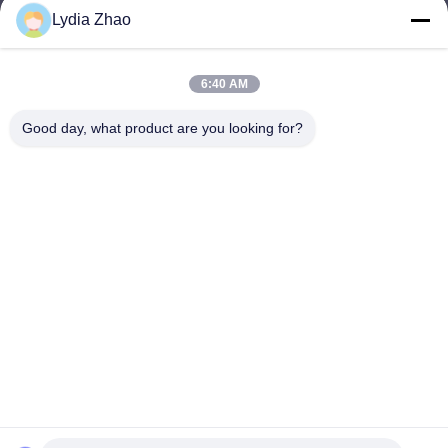
Lydia Zhao
jesingd@vip.sina.com
E-mail
6:40 AM
Good day, what product are you looking for?
0086-10-62574092
Phone
Beijing Oriens Technology Co., Ltd.