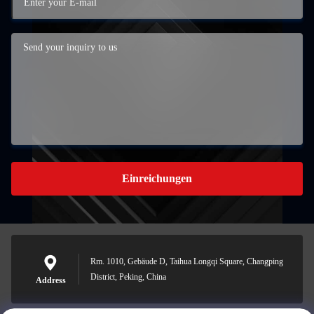
Einreichungen
Rm. 1010, Gebäude D, Taihua Longqi Square, Changping
District, Peking, China
Address