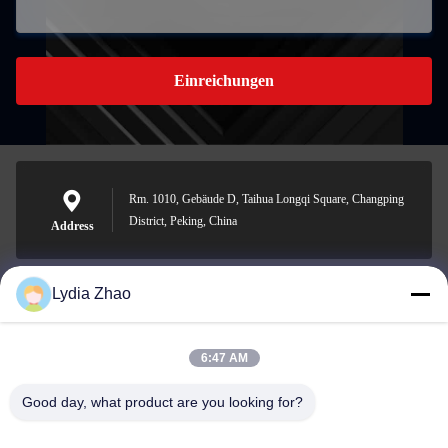
Einreichungen
Rm. 1010, Gebäude D, Taihua Longqi Square, Changping
District, Peking, China
Address
Lydia Zhao
jesingd@vip.sina.com
E-mail
6:47 AM
Good day, what product are you looking for?
0086-10-62574092