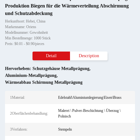
Produktion Biegen für die Wärmeverteilung Abschirmung
und Schutzabdeckung
Herkunftsort: Hebei, China
Markenname: Oriens
Modellnummer: Gewohnheit
Min Bestellmenge: 1000 Stück
Preis: $0.01 - $0.90/pieces
Detail
Description
Hervorheben:
Schutzgehäuse Metallprägung
,
Aluminium-Metallprägung
,
Wärmeabbau Schirmung Metallprägung
1Material:
Edelstahl\Aluminiumlegierung\Eisen\Brass
Malerei \ Pulver-Beschichtung \ Überzug \
2Oberflächenbehandlung:
Polnisch
3Verfahren:
Stempeln