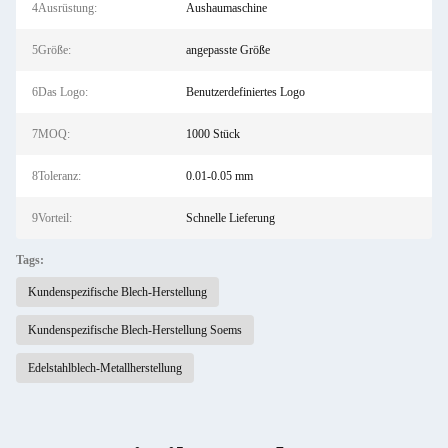
4Ausrüstung:
Aushaumaschine
5Größe:
angepasste Größe
6Das Logo:
Benutzerdefiniertes Logo
7MOQ:
1000 Stück
8Toleranz:
0.01-0.05 mm
9Vorteil:
Schnelle Lieferung
Tags:
Kundenspezifische Blech-Herstellung
Kundenspezifische Blech-Herstellung Soems
Edelstahlblech-Metallherstellung