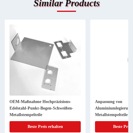
Similar Products
OEM-Maßnahme Hochpräzisions-
Anpassung von
Edelstahl-Punkt-Bogen-Schweißen-
Aluminiumlegierung
Metallstempelteile
Metallstempelteile B
Oberflächenbehandl
Beste Preis erhalten
Beste Preis
Blechmetallherstellu