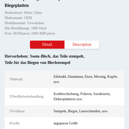
Biegeplatten
Herkunftsort: Hebei, China
Markenname: OEM
Modellnummer: Gewohnheit
Min Bestellmenge: 1000 Stück
Preis: $0.60/pieces 1000-4999 pieces
Detail
Description
Hervorheben:
Soem-Blech
,
das Teile stempelt
,
Teile für das Biegen von Blechstempel
Edelstahl, Aluminium, Eisen, Messing, Kupfer,
1Material:
usw.
Kraftbeschichtung, Polieren, Anodisieren,
2Oberflächenbehandlung:
Elektroplattieren usw.
3Verfahren:
Stempeln, Biegen, Laserschneiden, usw.
4Größe:
angepasste Größe