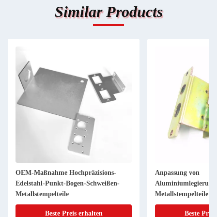
Similar Products
OEM-Maßnahme Hochpräzisions-
Anpassung von
Edelstahl-Punkt-Bogen-Schweißen-
Aluminiumlegierung
Metallstempelteile
Metallstempelteile B
Oberflächenbehandl
Beste Preis erhalten
Beste Preis
Blechmetallherstellu