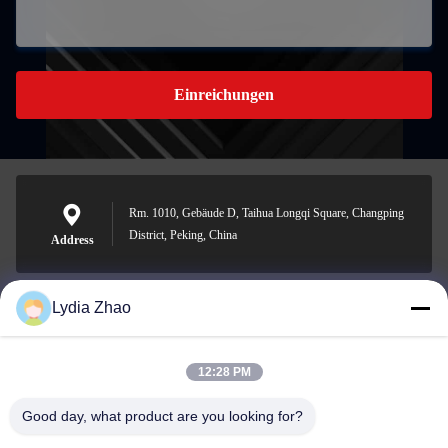
Einreichungen
Rm. 1010, Gebäude D, Taihua Longqi Square, Changping
District, Peking, China
Address
Lydia Zhao
jesingd@vip.sina.com
E-mail
12:28 PM
Good day, what product are you looking for?