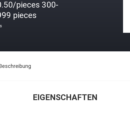
0.50/pieces 300-
999 pieces
is
Beschreibung
EIGENSCHAFTEN