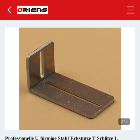
2
/
6
Professionelle U-förmige Stahl-Eckstütze T-Schlitze L-