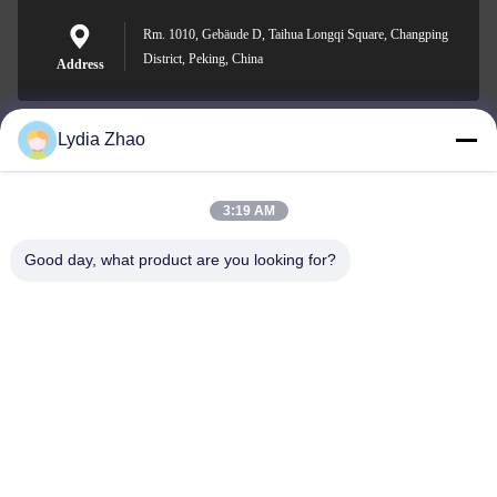
Rm. 1010, Gebäude D, Taihua Longqi Square, Changping
District, Peking, China
Address
Lydia Zhao
jesingd@vip.sina.com
E-mail
3:19 AM
Good day, what product are you looking for?
0086-10-62574092
Phone
Beijing Oriens Technology Co., Ltd.