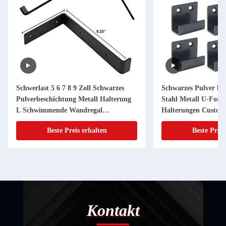
Schwerlast 5 6 7 8 9 Zoll Schwarzes
Schwarzes Pulver bes
Pulverbeschichtung Metall Halterung
Stahl Metall U-Form
L Schwimmende Wandregal
Halterungen Custom
Halterungen
Beste Preis erhalten
Beste Preis
Kontakt