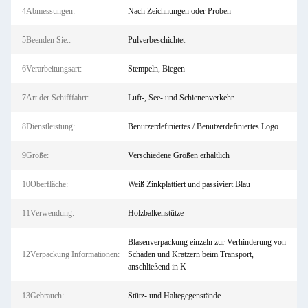
4Abmessungen:
Nach Zeichnungen oder Proben
5Beenden Sie.:
Pulverbeschichtet
6Verarbeitungsart:
Stempeln, Biegen
7Art der Schifffahrt:
Luft-, See- und Schienenverkehr
8Dienstleistung:
Benutzerdefiniertes / Benutzerdefiniertes Logo
9Größe:
Verschiedene Größen erhältlich
10Oberfläche:
Weiß Zinkplattiert und passiviert Blau
11Verwendung:
Holzbalkenstütze
Blasenverpackung einzeln zur Verhinderung von
12Verpackung Informationen:
Schäden und Kratzern beim Transport,
anschließend in K
13Gebrauch:
Stütz- und Haltegegenstände