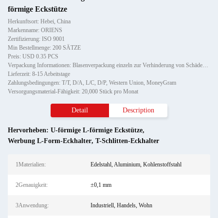
förmige Eckstütze
Herkunftsort: Hebei, China
Markenname: ORIENS
Zertifizierung: ISO 9001
Min Bestellmenge: 200 SÄTZE
Preis: USD 0.35 PCS
Verpackung Informationen: Blasenverpackung einzeln zur Verhinderung von Schäden und Kratzern beim Transport, anschließend in K
Lieferzeit: 8-15 Arbeitstage
Zahlungsbedingungen: T/T, D/A, L/C, D/P, Western Union, MoneyGram
Versorgungsmaterial-Fähigkeit: 20,000 Stück pro Monat
Detail
Description
Hervorheben:
U-förmige L-förmige Eckstütze
,
Werbung L-Form-Eckhalter
,
T-Schlitten-Eckhalter
1Materialien:
Edelstahl, Aluminium, Kohlenstoffstahl
2Genauigkeit:
±0,1 mm
3Anwendung:
Industriell, Handels, Wohn