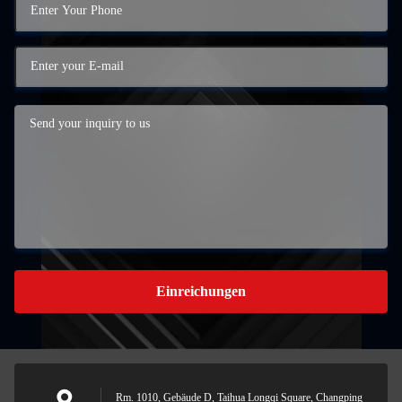
Einreichungen
Rm. 1010, Gebäude D, Taihua Longqi Square, Changping