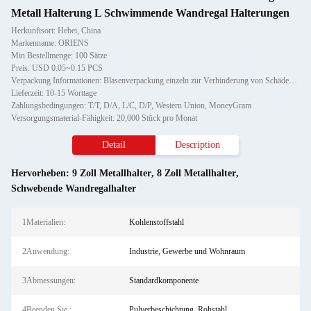
Metall Halterung L Schwimmende Wandregal Halterungen
Herkunftsort: Hebei, China
Markenname: ORIENS
Min Bestellmenge: 100 Sätze
Preis: USD 0.05~0.15 PCS
Verpackung Informationen: Blasenverpackung einzeln zur Verhinderung von Schäden und Kratzern beim Transport, anschließend in K
Lieferzeit: 10-15 Worttage
Zahlungsbedingungen: T/T, D/A, L/C, D/P, Western Union, MoneyGram
Versorgungsmaterial-Fähigkeit: 20,000 Stück pro Monat
Detail
Description
Hervorheben:
9 Zoll Metallhalter
,
8 Zoll Metallhalter
,
Schwebende Wandregalhalter
1Materialien:
Kohlenstoffstahl
2Anwendung:
Industrie, Gewerbe und Wohnraum
3Abmessungen:
Standardkomponente
4Beenden Sie.:
Pulverbeschichtung, Rohstahl