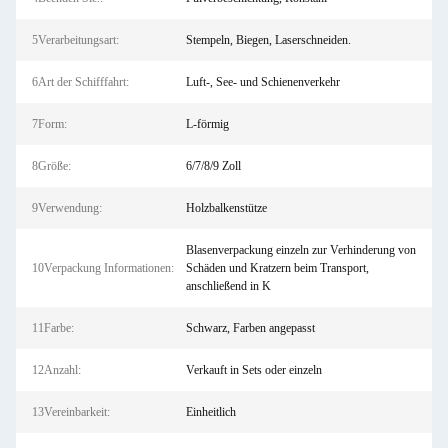
5Verarbeitungsart:
Stempeln, Biegen, Laserschneiden.
6Art der Schifffahrt:
Luft-, See- und Schienenverkehr
7Form:
L-förmig
8Größe:
6/7/8/9 Zoll
9Verwendung:
Holzbalkenstütze
Blasenverpackung einzeln zur Verhinderung von
10Verpackung Informationen:
Schäden und Kratzern beim Transport,
anschließend in K
11Farbe:
Schwarz, Farben angepasst
12Anzahl:
Verkauft in Sets oder einzeln
13Vereinbarkeit:
Einheitlich