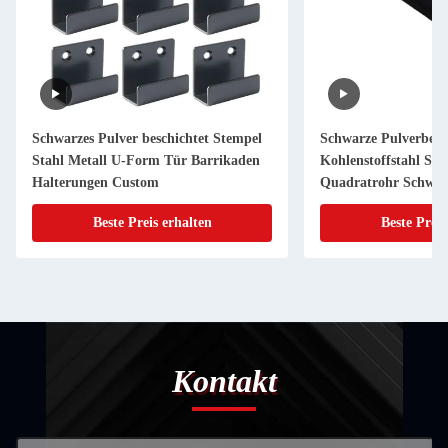
Schwarzes Pulver beschichtet Stempel
Schwarze Pulverbesc
Stahl Metall U-Form Tür Barrikaden
Kohlenstoffstahl Sta
Halterungen Custom
Quadratrohr Schwei
Art Bekleidung Unte
Beste Preis erhalten
Beste Preis
Kontakt