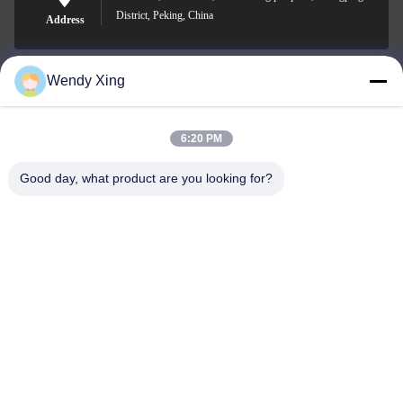
District, Peking, China
Address
Wendy Xing
jesingd@vip.sina.com
E-mail
6:20 PM
Good day, what product are you looking for?
0086-10-62574092
Phone
Beijing Oriens Technology Co., Ltd.