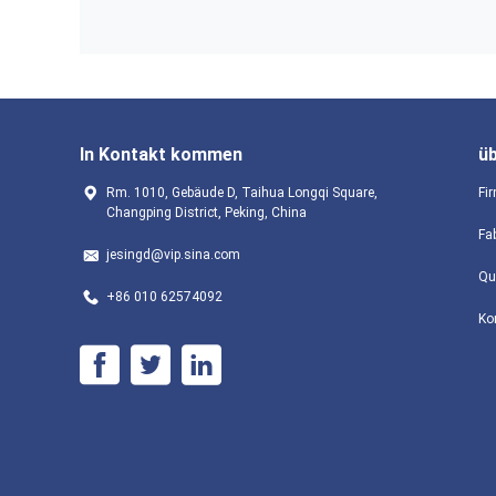
In Kontakt kommen
ü
Rm. 1010, Gebäude D, Taihua Longqi Square,
Fir
Changping District, Peking, China
Fa
jesingd@vip.sina.com
Qu
+86 010 62574092
Ko