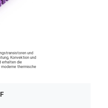
ngstransistoren und
tung, Konvektion und
 erhalten die
ür moderne thermische
F