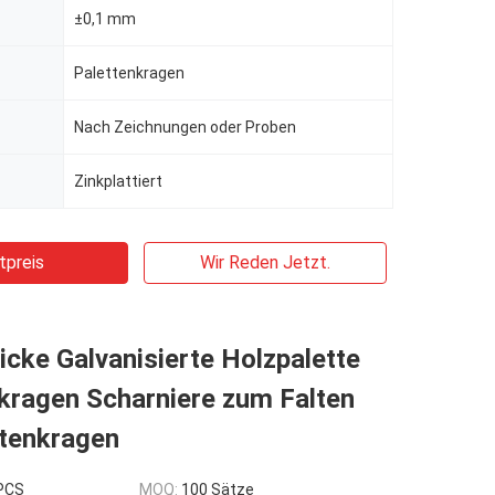
±0,1 mm
Palettenkragen
Nach Zeichnungen oder Proben
Zinkplattiert
tpreis
Wir Reden Jetzt.
cke Galvanisierte Holzpalette
kragen Scharniere zum Falten
ttenkragen
 PCS
MOQ:
100 Sätze