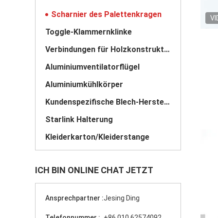
Scharnier des Palettenkragen
VI
Toggle-Klammernklinke
Verbindungen für Holzkonstruktionen
Aluminiumventilatorflügel
Aluminiumkühlkörper
Kundenspezifische Blech-Herstellung
Starlink Halterung
Kleiderkarton/Kleiderstange
ICH BIN ONLINE CHAT JETZT
Ansprechpartner :
Jesing Ding
Telefonnummer :
+86 010 62574092