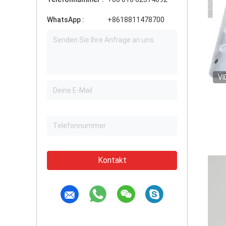
WhatsApp :
+8618811478700
VI
Kontakt