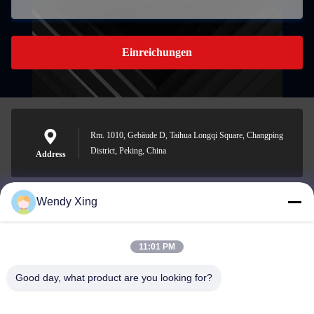
Einreichungen
Rm. 1010, Gebäude D, Taihua Longqi Square, Changping
District, Peking, China
Address
Wendy Xing
jesingd@vip.sina.com
E-mail
11:01 PM
Good day, what product are you looking for?
0086-10-62574092