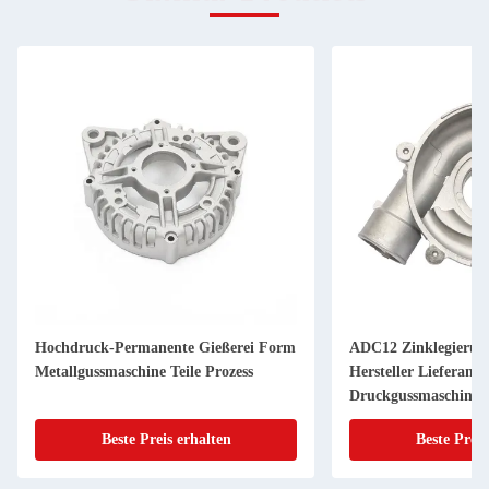
Hochdruck-Permanente Gießerei Form
ADC12 Zinklegierung
Metallgussmaschine Teile Prozess
Hersteller Lieferant
Druckgussmaschine
Beste Preis erhalten
Beste Preis