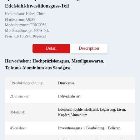
Edelstahl-Investitionsguss-Teil
Herkunftsort: Hebei, China
Markenname: OEM
Modellnummer: ORIC0053
Min Bestellmenge: 100 Stück
Preis: CN¥3.29-6.36/pieces
Detail
Description
Hervorheben:
Hochpräzisionsguss
,
Metallgusswaren
,
Teile aus Aluminium aus Sandguss
1Produktbezeichnung:
Druckguss
2Dimension:
Individualisiert
Edelstahl, Kohlenstoffstahl, Legierung, Eisen,
3Material:
Kupfer, Aluminium
4Verfahren:
Investitionsguss + Bearbeitung + Polieren