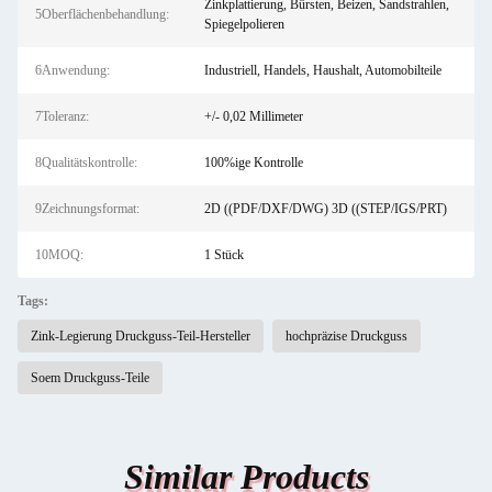
Zinkplattierung, Bürsten, Beizen, Sandstrahlen,
5Oberflächenbehandlung:
Spiegelpolieren
6Anwendung:
Industriell, Handels, Haushalt, Automobilteile
7Toleranz:
+/- 0,02 Millimeter
8Qualitätskontrolle:
100%ige Kontrolle
9Zeichnungsformat:
2D ((PDF/DXF/DWG) 3D ((STEP/IGS/PRT)
10MOQ:
1 Stück
Tags:
Zink-Legierung Druckguss-Teil-Hersteller
hochpräzise Druckguss
Soem Druckguss-Teile
Similar Products