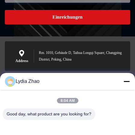
Einreichungen
Rm. 1010, Gebäude D, Taihua Longqi Square, Changping
District, Peking, China
Address
Lydia Zhao
jesingd@vip.sina.com
E-mail
8:04 AM
Good day, what product are you looking for?
0086-10-62574092
Phone