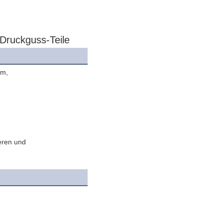
Druckguss-Teile
um,
eren und