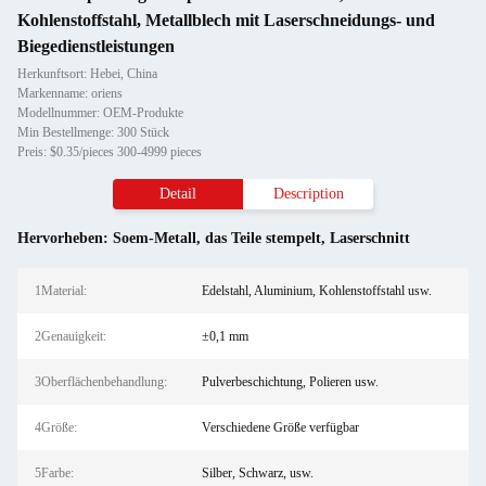
Kohlenstoffstahl, Metallblech mit Laserschneidungs- und
Biegedienstleistungen
Herkunftsort: Hebei, China
Markenname: oriens
Modellnummer: OEM-Produkte
Min Bestellmenge: 300 Stück
Preis: $0.35/pieces 300-4999 pieces
Detail
Description
Hervorheben:
Soem-Metall
,
das Teile stempelt
,
Laserschnitt
1Material:
Edelstahl, Aluminium, Kohlenstoffstahl usw.
2Genauigkeit:
±0,1 mm
3Oberflächenbehandlung:
Pulverbeschichtung, Polieren usw.
4Größe:
Verschiedene Größe verfügbar
5Farbe:
Silber, Schwarz, usw.