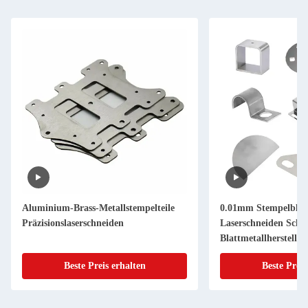
Aluminium-Brass-Metallstempelteile
0.01mm Stempelblat
Präzisionslaserschneiden
Laserschneiden Sch
Blattmetallherstellu
Beste Preis erhalten
Beste Preis