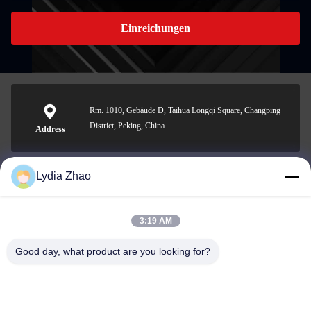
Einreichungen
Rm. 1010, Gebäude D, Taihua Longqi Square, Changping
District, Peking, China
Address
Lydia Zhao
jesingd@vip.sina.com
E-mail
3:19 AM
Good day, what product are you looking for?
0086-10-62574092
Phone