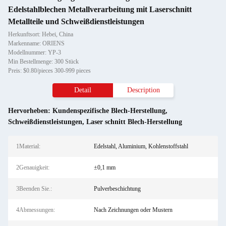
Edelstahlblechen Metallverarbeitung mit Laserschnitt
Metallteile und Schweißdienstleistungen
Herkunftsort: Hebei, China
Markenname: ORIENS
Modellnummer: YP-3
Min Bestellmenge: 300 Stück
Preis: $0.80/pieces 300-999 pieces
Detail
Description
Hervorheben:
Kundenspezifische Blech-Herstellung
,
Schweißdienstleistungen
,
Laser schnitt Blech-Herstellung
1Material:
Edelstahl, Aluminium, Kohlenstoffstahl
2Genauigkeit:
±0,1 mm
3Beenden Sie.:
Pulverbeschichtung
4Abmessungen:
Nach Zeichnungen oder Mustern