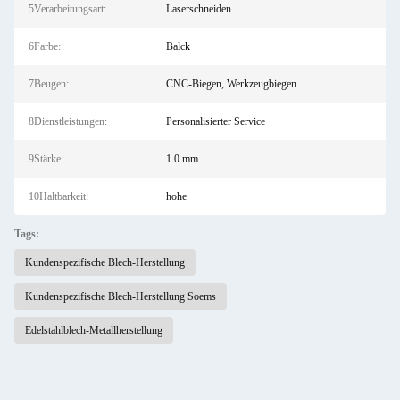
5Verarbeitungsart:
Laserschneiden
6Farbe:
Balck
7Beugen:
CNC-Biegen, Werkzeugbiegen
8Dienstleistungen:
Personalisierter Service
9Stärke:
1.0 mm
10Haltbarkeit:
hohe
Tags:
Kundenspezifische Blech-Herstellung
Kundenspezifische Blech-Herstellung Soems
Edelstahlblech-Metallherstellung