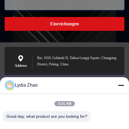
Einreichungen
Rm. 1010, Gebäude D, Taihua Longqi Square, Changping
District, Peking, China
Address
Lydia Zhao
jesingd@vip.sina.com
E-mail
3:31 AM
Good day, what product are you looking for?
0086-10-62574092