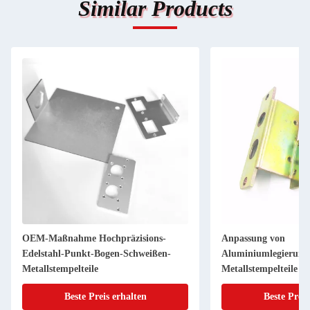
Similar Products
ons-
Anpassung von
Teile zu
ißen-
Aluminiumlegierungsblechen
Edelsta
Metallstempelteile Biegen schwarze
Oberflächenbehandlung
Beste Preis erhalten
Blechmetallherstellung