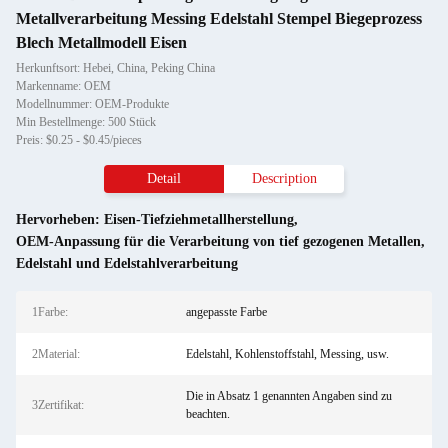
Metallverarbeitung Messing Edelstahl Stempel Biegeprozess
Blech Metallmodell Eisen
Herkunftsort: Hebei, China, Peking China
Markenname: OEM
Modellnummer: OEM-Produkte
Min Bestellmenge: 500 Stück
Preis: $0.25 - $0.45/pieces
Detail
Description
Hervorheben:
Eisen-Tiefziehmetallherstellung
,
OEM-Anpassung für die Verarbeitung von tief gezogenen Metallen
,
Edelstahl und Edelstahlverarbeitung
1Farbe:
angepasste Farbe
2Material:
Edelstahl, Kohlenstoffstahl, Messing, usw.
Die in Absatz 1 genannten Angaben sind zu
3Zertifikat:
beachten.