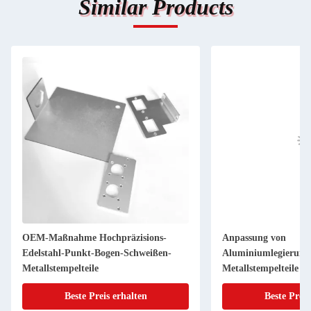
Similar Products
OEM-Maßnahme Hochpräzisions-
Anpassung von
Edelstahl-Punkt-Bogen-Schweißen-
Aluminiumlegierung
Metallstempelteile
Metallstempelteile B
Oberflächenbehandl
Beste Preis erhalten
Beste Preis
Blechmetallherstellu