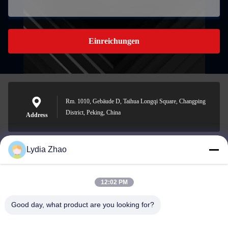
Einreichungen
Rm. 1010, Gebäude D, Taihua Longqi Square, Changping
District, Peking, China
Address
Lydia Zhao
jesingd@vip.sina.com
E-mail
12:02 PM
Good day, what product are you looking for?
0086-10-62574092