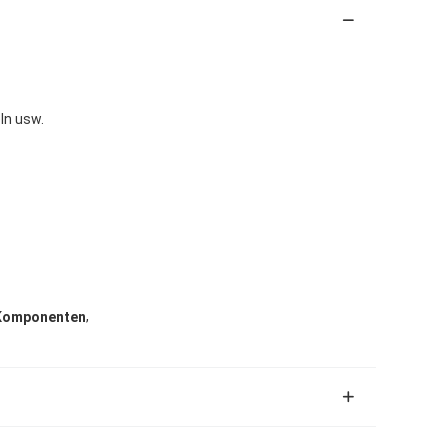
ln usw.
,
 Komponenten