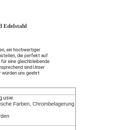
d Edelstahl
en, ein hochwertiger
stellen, die perfekt auf
für eine gleichbleibende
ansprechend sind.Unser
r würden uns geehrt
g usw.
retische Farben, Chrombelagerung
rden