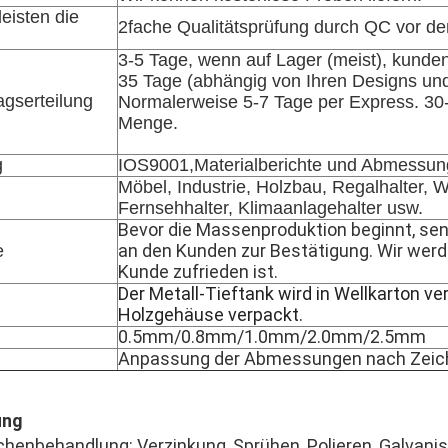
eisten die
2fache Qualitätsprüfung durch QC vor d
3-5 Tage, wenn auf Lager (meist), kunde
35 Tage (abhängig von Ihren Designs und
agserteilung
Normalerweise 5-7 Tage per Express. 30
Menge.
g
IOS9001,Materialberichte und Abmessun
Möbel, Industrie, Holzbau, Regalhalter, W
Fernsehhalter, Klimaanlagehalter usw.
Bevor die Massenproduktion beginnt, sen
an den Kunden zur Bestätigung. Wir werde
e
Kunde zufrieden ist.
Der Metall-Tieftank wird in Wellkarton ve
Holzgehäuse verpackt.
0.5mm/0.8mm/1.0mm/2.0mm/2.5mm
Anpassung der Abmessungen nach Zeic
ung
henbehandlung: Verzinkung, Sprühen, Polieren, Galvanisi