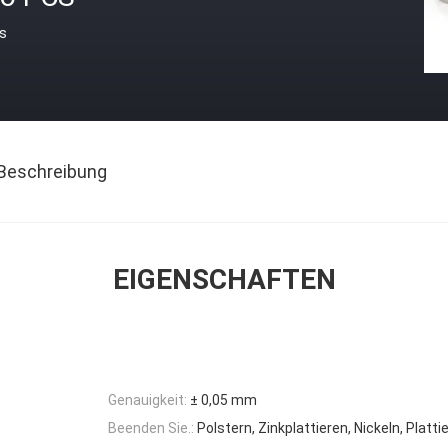
is
Beschreibung
EIGENSCHAFTEN
Genauigkeit:
± 0,05 mm
Beenden Sie.:
Polstern, Zinkplattieren, Nickeln, Platti