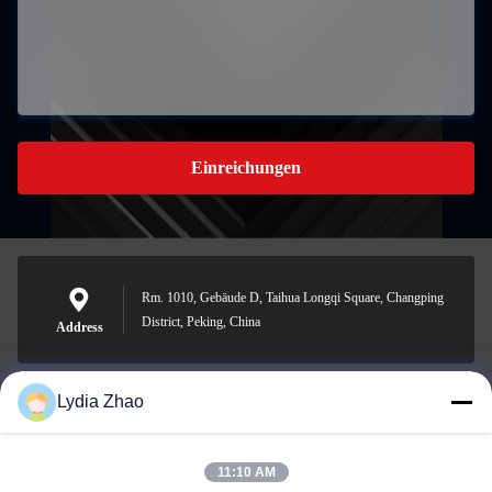
Einreichungen
Rm. 1010, Gebäude D, Taihua Longqi Square, Changping
District, Peking, China
Address
Lydia Zhao
jesingd@vip.sina.com
E-mail
11:10 AM