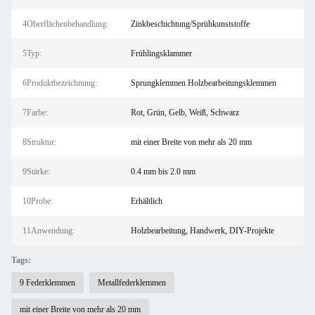
4Oberflächenbehandlung:
Zinkbeschichtung/Sprühkunststoffe
5Typ:
Frühlingsklammer
6Produktbezeichnung:
Sprungklemmen Holzbearbeitungsklemmen
7Farbe:
Rot, Grün, Gelb, Weiß, Schwarz
8Struktur:
mit einer Breite von mehr als 20 mm
9Stärke:
0.4 mm bis 2.0 mm
10Probe:
Erhältlich
11Anwendung:
Holzbearbeitung, Handwerk, DIY-Projekte
Tags:
9 Federklemmen
Metallfederklemmen
mit einer Breite von mehr als 20 mm