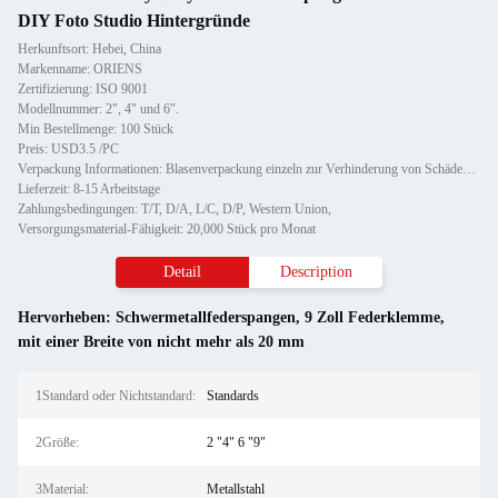
DIY Foto Studio Hintergründe
Herkunftsort: Hebei, China
Markenname: ORIENS
Zertifizierung: ISO 9001
Modellnummer: 2", 4" und 6".
Min Bestellmenge: 100 Stück
Preis: USD3.5 /PC
Verpackung Informationen: Blasenverpackung einzeln zur Verhinderung von Schäden und Kratzern beim Transport, anschließend in K
Lieferzeit: 8-15 Arbeitstage
Zahlungsbedingungen: T/T, D/A, L/C, D/P, Western Union,
Versorgungsmaterial-Fähigkeit: 20,000 Stück pro Monat
Detail
Description
Hervorheben:
Schwermetallfederspangen
,
9 Zoll Federklemme
,
mit einer Breite von nicht mehr als 20 mm
1Standard oder Nichtstandard:
Standards
2Größe:
2 "4" 6 "9"
3Material:
Metallstahl