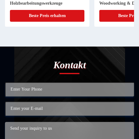
Holzbearbeitungswerkzeuge
Woodworking & DIY 
Beste Preis erhalten
Beste Preis
Kontakt