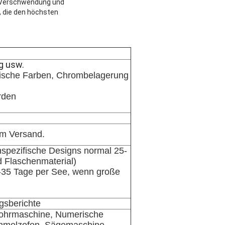
le Verschwendung und
, die den höchsten
g usw.
retische Farben, Chrombelagerung
rden
em Versand.
nspezifische Designs normal 25-
 Flaschenmaterial)
-35 Tage per See, wenn große
gsberichte
ohrmaschine, Numerische