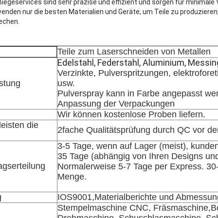
iegeservices sind sehr präzise und effizient und sorgen für minima
enden nur die besten Materialien und Geräte, um Teile zu produzieren
echen.
Teile zum Laserschneiden von Metallen
Edelstahl, Federstahl, Aluminium, Messin
Verzinkte, Pulverspritzungen, elektrofo
stung
usw.
Pulverspray kann in Farbe angepasst we
Anpassung der Verpackungen
Wir können kostenlose Proben liefern.
eisten die
2fache Qualitätsprüfung durch QC vor d
3-5 Tage, wenn auf Lager (meist), kunde
35 Tage (abhängig von Ihren Designs und
agserteilung
Normalerweise 5-7 Tage per Express. 30
Menge.
g
IOS9001,Materialberichte und Abmessun
Stempelmaschine CNC, Fräsmaschine,B