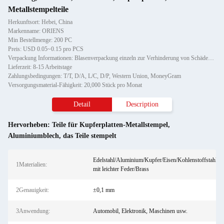
Metallstempelteile
Herkunftsort: Hebei, China
Markenname: ORIENS
Min Bestellmenge: 200 PC
Preis: USD 0.05~0.15 pro PCS
Verpackung Informationen: Blasenverpackung einzeln zur Verhinderung von Schäden und Kratzern beim Transport, anschließend in K
Lieferzeit: 8-15 Arbeitstage
Zahlungsbedingungen: T/T, D/A, L/C, D/P, Western Union, MoneyGram
Versorgungsmaterial-Fähigkeit: 20,000 Stück pro Monat
Detail
Description
Hervorheben:
Teile für Kupferplatten-Metallstempel
,
Aluminiumblech
,
das Teile stempelt
Edelstahl/Aluminium/Kupfer/Eisen/Kohlenstoffstahl
1Materialien:
mit leichter Feder/Brass
2Genauigkeit:
±0,1 mm
3Anwendung:
Automobil, Elektronik, Maschinen usw.