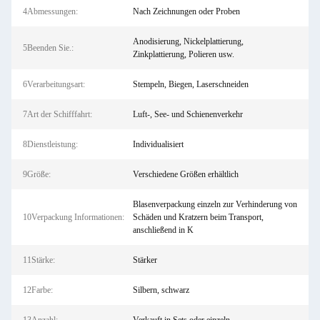
4Abmessungen:
Nach Zeichnungen oder Proben
Anodisierung, Nickelplattierung,
5Beenden Sie.:
Zinkplattierung, Polieren usw.
6Verarbeitungsart:
Stempeln, Biegen, Laserschneiden
7Art der Schifffahrt:
Luft-, See- und Schienenverkehr
8Dienstleistung:
Individualisiert
9Größe:
Verschiedene Größen erhältlich
Blasenverpackung einzeln zur Verhinderung von
10Verpackung Informationen:
Schäden und Kratzern beim Transport,
anschließend in K
11Stärke:
Stärker
12Farbe:
Silbern, schwarz