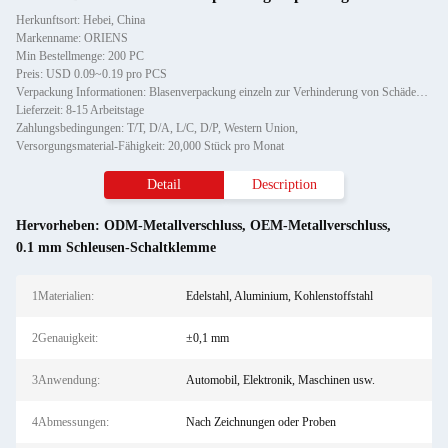
Herkunftsort: Hebei, China
Markenname: ORIENS
Min Bestellmenge: 200 PC
Preis: USD 0.09~0.19 pro PCS
Verpackung Informationen: Blasenverpackung einzeln zur Verhinderung von Schäden und Kratzern beim Transport, anschließend in K
Lieferzeit: 8-15 Arbeitstage
Zahlungsbedingungen: T/T, D/A, L/C, D/P, Western Union,
Versorgungsmaterial-Fähigkeit: 20,000 Stück pro Monat
Detail
Description
Hervorheben:
ODM-Metallverschluss
,
OEM-Metallverschluss
,
0.1 mm Schleusen-Schaltklemme
1Materialien:
Edelstahl, Aluminium, Kohlenstoffstahl
2Genauigkeit:
±0,1 mm
3Anwendung:
Automobil, Elektronik, Maschinen usw.
4Abmessungen:
Nach Zeichnungen oder Proben