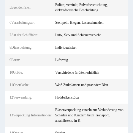
Poliert, verzinkt, Pulverbeschichtung,
5Beenden Sie.:
elektroforetische Beschichtung
6Verarbeitungsart:
Stempeln, Biegen, Laserschneiden.
7Art der Schifffahrt:
Luft-, See- und Schienenverkehr
8Dienstleistung:
Individualisiert
9Form:
L-förmig
10Größe:
Verschiedene Größen erhältlich
11Oberfläche:
Weiß Zinkplattiert und passiviert Blau
12Verwendung:
Holzbalkenstütze
Blasenverpackung einzeln zur Verhinderung von
13Verpackung Informationen:
Schäden und Kratzern beim Transport,
anschließend in K