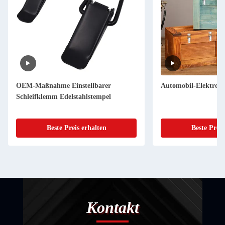
OEM-Maßnahme Einstellbarer
Automobil-Elektron
Schleifklemm Edelstahlstempel
Beste Preis erhalten
Beste Preis
Kontakt