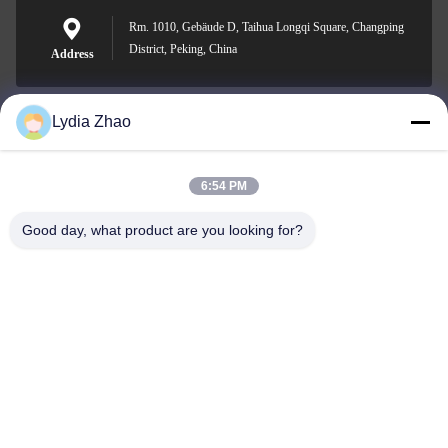
Rm. 1010, Gebäude D, Taihua Longqi Square, Changping
District, Peking, China
Address
Lydia Zhao
jesingd@vip.sina.com
E-mail
6:54 PM
Good day, what product are you looking for?
0086-10-62574092
Phone
Beijing Oriens Technology Co., Ltd.