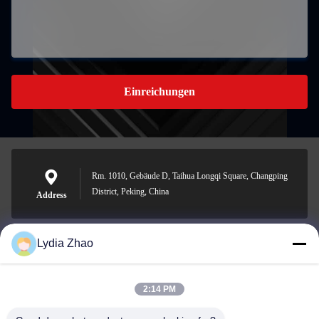
Einreichungen
Rm. 1010, Gebäude D, Taihua Longqi Square, Changping
District, Peking, China
Address
Lydia Zhao
jesingd@vip.sina.com
E-mail
2:14 PM