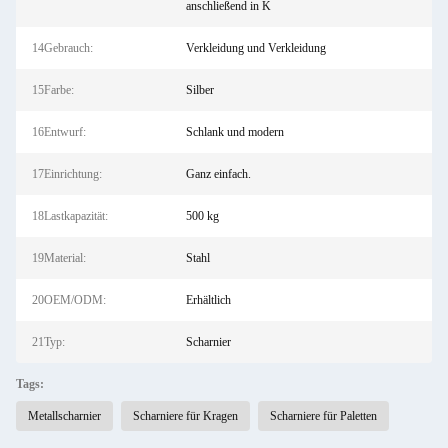
anschließend in K
14Gebrauch:
Verkleidung und Verkleidung
15Farbe:
Silber
16Entwurf:
Schlank und modern
17Einrichtung:
Ganz einfach.
18Lastkapazität:
500 kg
19Material:
Stahl
20OEM/ODM:
Erhältlich
21Typ:
Scharnier
Tags:
Metallscharnier
Scharniere für Kragen
Scharniere für Paletten