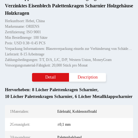
Verzinktes Eisenblech Palettenkragen Scharnier Holzgehäuse
Holzkragen
Herkunftsort: Hebei, China
Markenname: ORIENS
Zertifizierung: ISO 9001
Min Bestellmenge: 100 Sätze
Preis: USD 0.38~0.45 PCS
Verpackung Informationen: Blasenverpackung einzeln zur Verhinderung von Schäden und Kratzern beim Transport, anschließend in K
Lieferzeit: 8-15 Arbeitstage
Zahlungsbedingungen: T/T, D/A, L/C, D/P, Western Union, MoneyGram
Versorgungsmaterial-Fähigkeit: 20,000 Stück pro Monat
Detail
Description
Hervorheben:
8 Löcher Palettenkragen Scharnier
,
10 Löcher Palettenkragen Scharnier
,
6 Löcher Metallklappscharnier
1Materialien:
Edelstahl, Kohlenstoffstahl
2Genauigkeit:
±0,1 mm
3Anwendung:
Palettenhalsband