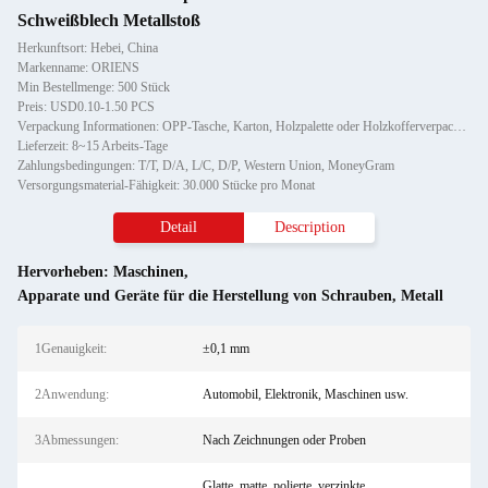
Schweißblech Metallstoß
Herkunftsort: Hebei, China
Markenname: ORIENS
Min Bestellmenge: 500 Stück
Preis: USD0.10-1.50 PCS
Verpackung Informationen: OPP-Tasche, Karton, Holzpalette oder Holzkofferverpackung, können maßgeschneiderte Etiketten liefern
Lieferzeit: 8~15 Arbeits-Tage
Zahlungsbedingungen: T/T, D/A, L/C, D/P, Western Union, MoneyGram
Versorgungsmaterial-Fähigkeit: 30.000 Stücke pro Monat
Detail
Description
Hervorheben:
Maschinen
,
Apparate und Geräte für die Herstellung von Schrauben
,
Metall
1Genauigkeit:
±0,1 mm
2Anwendung:
Automobil, Elektronik, Maschinen usw.
3Abmessungen:
Nach Zeichnungen oder Proben
Glatte, matte, polierte, verzinkte,