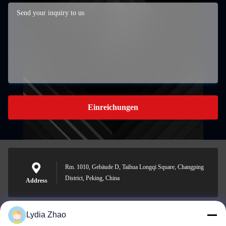
Einreichungen
Rm. 1010, Gebäude D, Taihua Longqi Square, Changping
District, Peking, China
Address
Lydia Zhao