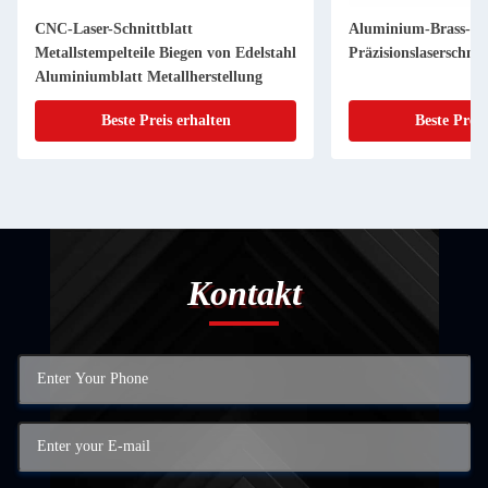
CNC-Laser-Schnittblatt
Aluminium-Brass-Met
Metallstempelteile Biegen von Edelstahl
Präzisionslaserschne
Aluminiumblatt Metallherstellung
Beste Preis erhalten
Beste Preis
Kontakt