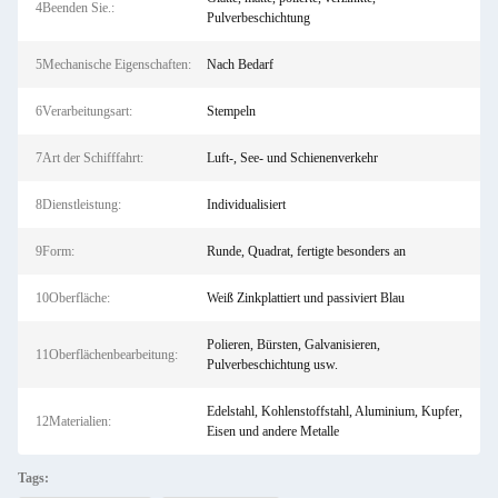
4Beenden Sie.:
Pulverbeschichtung
5Mechanische Eigenschaften:
Nach Bedarf
6Verarbeitungsart:
Stempeln
7Art der Schifffahrt:
Luft-, See- und Schienenverkehr
8Dienstleistung:
Individualisiert
9Form:
Runde, Quadrat, fertigte besonders an
10Oberfläche:
Weiß Zinkplattiert und passiviert Blau
Polieren, Bürsten, Galvanisieren,
11Oberflächenbearbeitung:
Pulverbeschichtung usw.
Edelstahl, Kohlenstoffstahl, Aluminium, Kupfer,
12Materialien:
Eisen und andere Metalle
Tags: