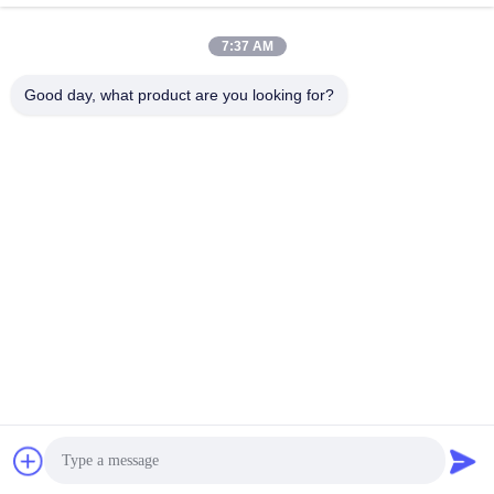
jesingd@vip.sina.com
E-mail
7:37 AM
Good day, what product are you looking for?
0086-10-62574092
Phone
Beijing Oriens Technology Co., Ltd.
Beste Preis erhalten
Get a Quote
Beijing Oriens Technology Co., Ltd.