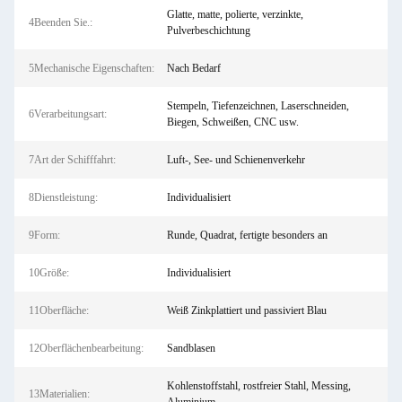
Glatte, matte, polierte, verzinkte,
4Beenden Sie.:
Pulverbeschichtung
5Mechanische Eigenschaften:
Nach Bedarf
Stempeln, Tiefenzeichnen, Laserschneiden,
6Verarbeitungsart:
Biegen, Schweißen, CNC usw.
7Art der Schifffahrt:
Luft-, See- und Schienenverkehr
8Dienstleistung:
Individualisiert
9Form:
Runde, Quadrat, fertigte besonders an
10Größe:
Individualisiert
11Oberfläche:
Weiß Zinkplattiert und passiviert Blau
12Oberflächenbearbeitung:
Sandblasen
Kohlenstoffstahl, rostfreier Stahl, Messing,
13Materialien: