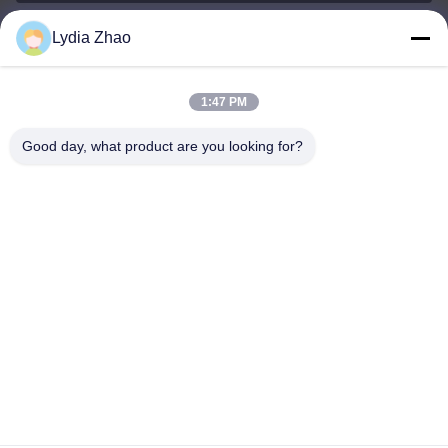
Lydia Zhao
jesingd@vip.sina.com
E-mail
1:47 PM
Good day, what product are you looking for?
0086-10-62574092
Phone
Beijing Oriens Technology Co., Ltd.