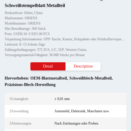
Schweißstempelblatt Metallteil
Herkunftsort: Hebei, China
Markenname: ORIENS
Modellnummer: ORIENS
Min Bestellmenge: 500 Stück
Preis: USD0.10~USD1.00 PCS
Verpackung Informationen: OPP-Tasche, Karton, Holzpalette oder Holzkofferverpackung, können maßgeschneiderte Etiketten liefern
Lieferzeit: 8~15 Arbeits-Tage
Zahlungsbedingungen: T/T, D/A, L/C, D/P, Western Union,
Versorgungsmaterial-Fähigkeit: 30.000 Stücke pro Monat
Detail
Description
Hervorheben:
OEM-Blattmetallteil
,
Schweißblech-Metallteil
,
Präzisions-Blech-Herstellung
1Genauigkeit:
± 0,01 mm
2Anwendung:
Automobil, Elektronik, Maschinen usw.
3Abmessungen:
Nach Zeichnungen oder Proben