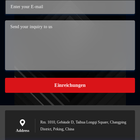
Einreichungen
Rm. 1010, Gebäude D, Taihua Longqi Square, Changping
District, Peking, China
Address