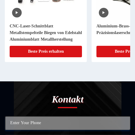
CNC-Laser-Schnittblatt
Aluminium-Brass-Met
Metallstempelteile Biegen von Edelstahl
Präzisionslaserschne
Aluminiumblatt Metallherstellung
Beste Preis erhalten
Beste Preis
Kontakt