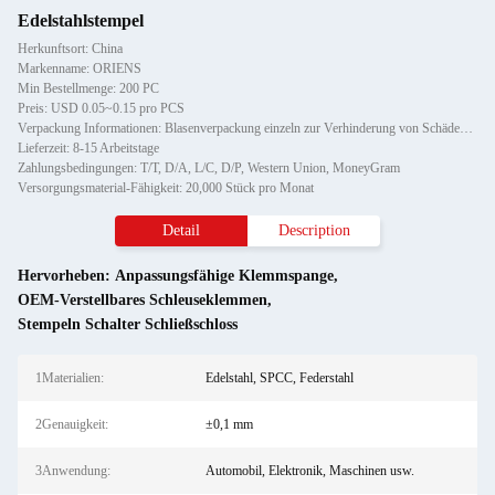
Edelstahlstempel
Herkunftsort: China
Markenname: ORIENS
Min Bestellmenge: 200 PC
Preis: USD 0.05~0.15 pro PCS
Verpackung Informationen: Blasenverpackung einzeln zur Verhinderung von Schäden und Kratzern beim Transport, anschließend in K
Lieferzeit: 8-15 Arbeitstage
Zahlungsbedingungen: T/T, D/A, L/C, D/P, Western Union, MoneyGram
Versorgungsmaterial-Fähigkeit: 20,000 Stück pro Monat
Detail
Description
Hervorheben:
Anpassungsfähige Klemmspange
,
OEM-Verstellbares Schleuseklemmen
,
Stempeln Schalter Schließschloss
1Materialien:
Edelstahl, SPCC, Federstahl
2Genauigkeit:
±0,1 mm
3Anwendung:
Automobil, Elektronik, Maschinen usw.