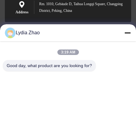
Rm. 1010, Gebäude D, Taihua Longqi Square, Changping
District, Peking, China
Address
Lydia Zhao
jesingd@vip.sina.com
E-mail
3:19 AM
Good day, what product are you looking for?
0086-10-62574092
Phone
Beijing Oriens Technology Co., Ltd.