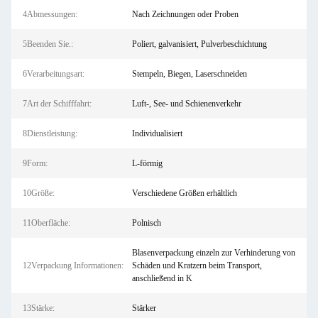
4Abmessungen:
Nach Zeichnungen oder Proben
5Beenden Sie.:
Poliert, galvanisiert, Pulverbeschichtung
6Verarbeitungsart:
Stempeln, Biegen, Laserschneiden
7Art der Schifffahrt:
Luft-, See- und Schienenverkehr
8Dienstleistung:
Individualisiert
9Form:
L-förmig
10Größe:
Verschiedene Größen erhältlich
11Oberfläche:
Polnisch
Blasenverpackung einzeln zur Verhinderung von
12Verpackung Informationen:
Schäden und Kratzern beim Transport,
anschließend in K
13Stärke:
Stärker