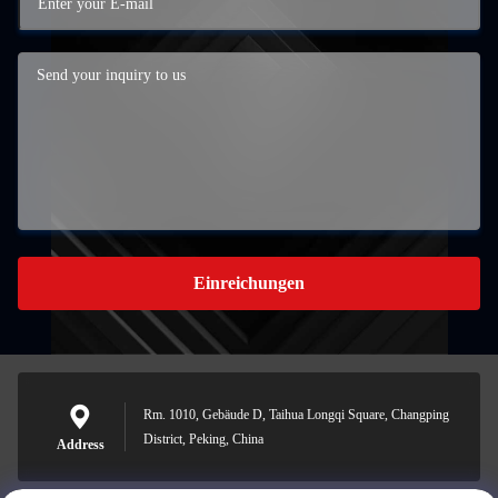
Einreichungen
Rm. 1010, Gebäude D, Taihua Longqi Square, Changping
District, Peking, China
Address