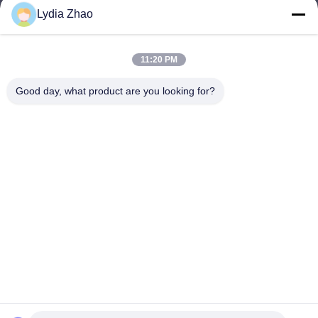
Lydia Zhao
jesingd@vip.sina.com
E-mail
11:20 PM
Good day, what product are you looking for?
0086-10-62574092
Phone
Beijing Oriens Technology Co., Ltd.