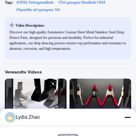
Tags:
#
ODM-Tieftragmetallteile
#
Tief gezogene Metallteile OEM
#
Spezielles tief gezogenes Teil
Video Description:
Discover our high-quality Automotive Custom Sheet Metal Stainless Steel Deep
Drawn Parts, designed for precision and durability. Perfect for industrial
applications, our deep drawing process ensures top performance and resistance to
abrasion, corrosion, and high temperatures.
Verwandte Videos
00:25
00:16
Lydia Zhao
Verbindungen für Holzkonstruktionen
Metallfederspange
Verbindungen Für
Metallfederspange
Holzkonstruktionen
February 01, 2024
January 30, 2024